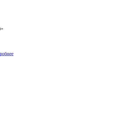
и»
робнее