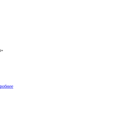
и»
робнее