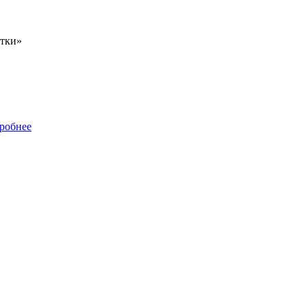
тки»
робнее